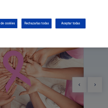
Contacto
Farmacovigilancia
EN
Inicia Sesión
Regístrate
cionales
Estudios Clínicos
Anatomía Patológica
 de cookies
Rechazarlas todas
Aceptar todas