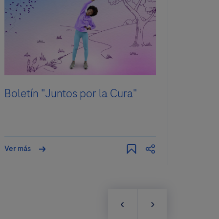
Boletín "Juntos por la Cura"
Refe
sosp
Ver más
Ver má