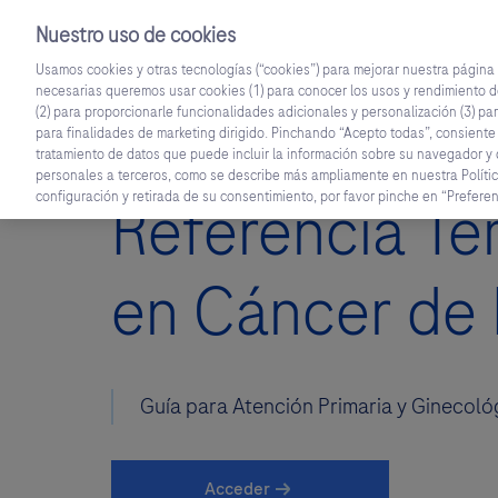
Nuestro uso de cookies
Usamos cookies y otras tecnologías (“cookies”) para mejorar nuestra págin
necesarias queremos usar cookies (1) para conocer los usos y rendimiento d
Inicio
Áreas Terapéuticas
Roche Campus
(2) para proporcionarle funcionalidades adicionales y personalización (3) par
para finalidades de marketing dirigido. Pinchando “Acepto todas”, consiente
tratamiento de datos que puede incluir la información sobre su navegador y d
personales a terceros, como se describe más ampliamente en nuestra Polític
configuración y retirada de su consentimiento, por favor pinche en “Prefer
Referencia T
en Cáncer de
Guía para Atención Primaria y Ginecoló
Acceder