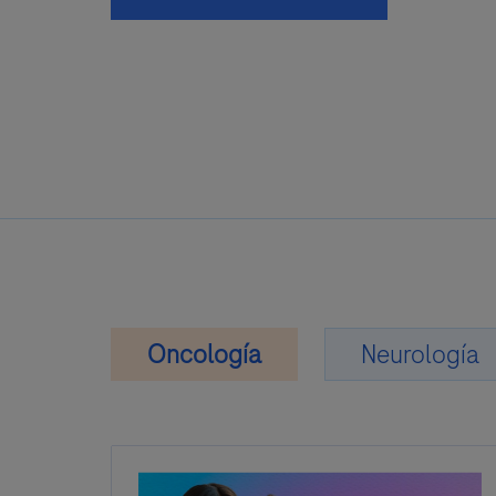
Oncología
Neurología