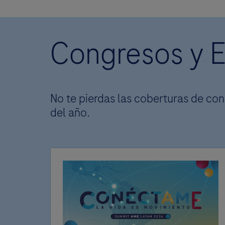
Congresos y 
No te pierdas las coberturas de con
del año.
A
prop
Lo s
conte
Si 