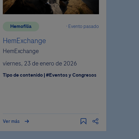
Hemofilia
Evento pasado
Neu
HemExchange
ECTR
HemExchange
Del 2
viernes, 23 de enero de 2026
CCIB 
Tipo de contenido | #Eventos y Congresos
Conve
Espa
Tipo d
#PDF
Ver más
Ver má