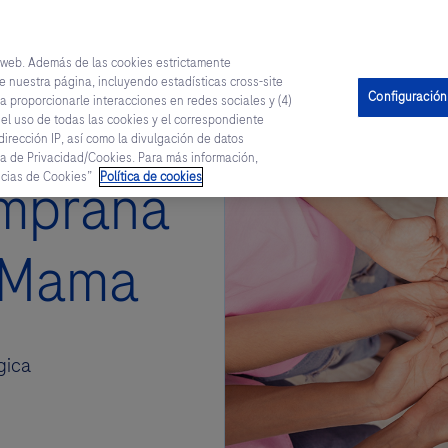
a web. Además de las cookies estrictamente
e nuestra página, incluyendo estadísticas cross-site
Productos
Información Médica
Congresos Interna
Configuración
a proporcionarle interacciones en redes sociales y (4)
 el uso de todas las cookies y el correspondiente
irección IP, así como la divulgación de datos
a de Privacidad/Cookies. Para más información,
encias de Cookies”
Política de cookies
emprana
 Mama
gica