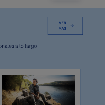
VER
MAS
onales a lo largo
er
lidad
a 100
 ya no
AR".