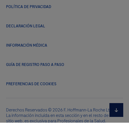
POLÍTICA DE PRIVACIDAD
DECLARACIÓN LEGAL
INFORMACIÓN MÉDICA
GUÍA DE REGISTRO PASO A PASO
PREFERENCIAS DE COOKIES
Derechos Reservados © 2026 F. Hoffmann-La Roche Ltd.
La información incluida en esta sección y en el resto de este
sitio web, es exclusiva para Profesionales de la Salud.